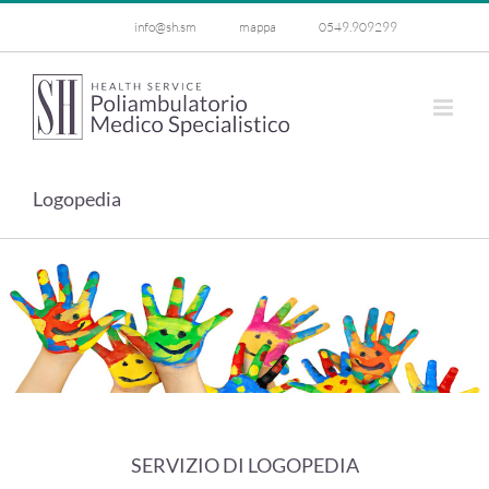
Salta
info@sh.sm
mappa
0549.909299
al
contenuto
Logopedia
SERVIZIO DI LOGOPEDIA