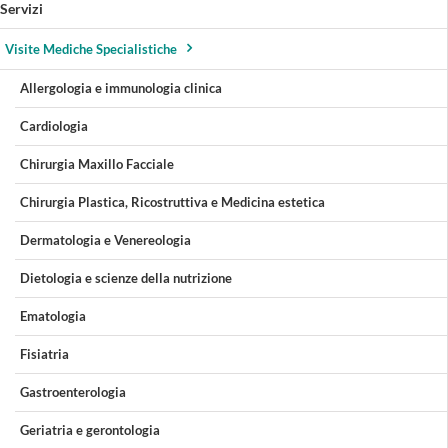
Servizi
Visite Mediche Specialistiche
Allergologia e immunologia clinica
Cardiologia
Chirurgia Maxillo Facciale
Chirurgia Plastica, Ricostruttiva e Medicina estetica
Dermatologia e Venereologia
Dietologia e scienze della nutrizione
Ematologia
Fisiatria
Gastroenterologia
Geriatria e gerontologia