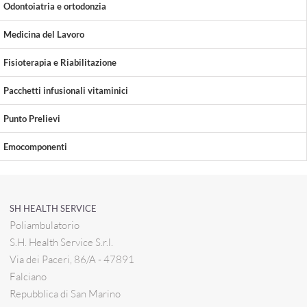
Odontoiatria e ortodonzia
Medicina del Lavoro
Fisioterapia e Riabilitazione
Pacchetti infusionali vitaminici
Punto Prelievi
Emocomponenti
SH HEALTH SERVICE
Poliambulatorio
S.H. Health Service S.r.l.
Via dei Paceri, 86/A - 47891
Falciano
Repubblica di San Marino