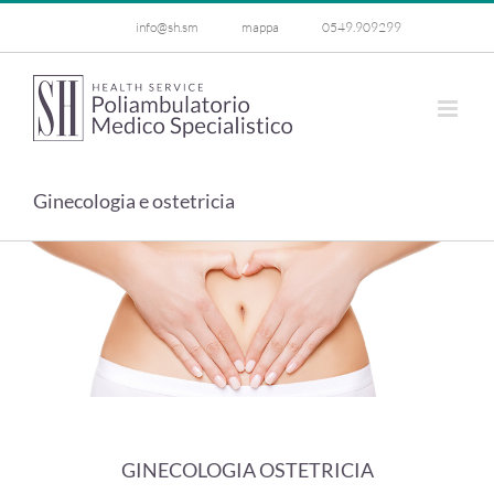
Salta
info@sh.sm
mappa
0549.909299
al
contenuto
Ginecologia e ostetricia
GINECOLOGIA OSTETRICIA