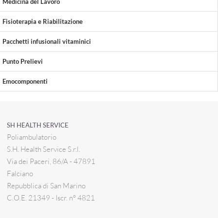
Medicina del Lavoro
Fisioterapia e Riabilitazione
Pacchetti infusionali vitaminici
Punto Prelievi
Emocomponenti
SH HEALTH SERVICE
Poliambulatorio
S.H. Health Service S.r.l.
Via dei Paceri, 86/A - 47891
Falciano
Repubblica di San Marino
C.O.E. 21349 - Iscr. n° 4821