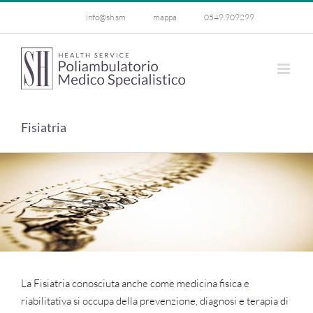
Salta
info@sh.sm
mappa
0549.909299
al
contenuto
Fisiatria
La Fisiatria conosciuta anche come medicina fisica e
riabilitativa si occupa della prevenzione, diagnosi e terapia di