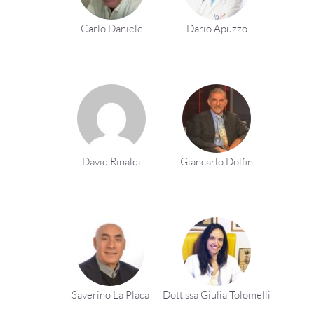
Carlo Daniele
Dario Apuzzo
David Rinaldi
Giancarlo Dolfin
Saverino La Placa
Dott.ssa Giulia Tolomelli