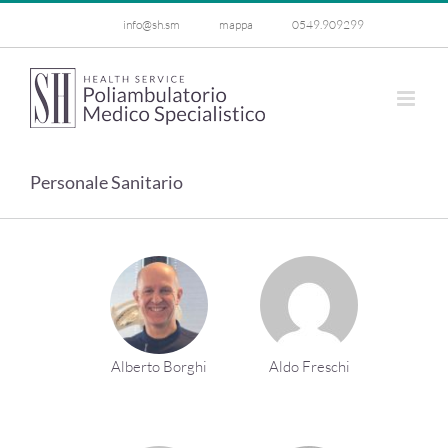
Salta
info@sh.sm
mappa
0549.909299
al
contenuto
Personale Sanitario
Alberto Borghi
Aldo Freschi