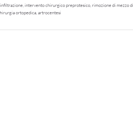
, infiltrazione, intervento chirurgico preprotesico, rimozione di mezzo d
 chirurgia ortopedica, artrocentesi