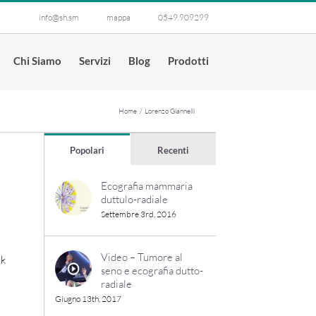
info@sh.sm
mappa
0549.909299
Chi Siamo
Servizi
Blog
Prodotti
Home
Lorenzo Giannelli
Popolari
Recenti
Ecografia mammaria
duttulo-radiale
Settembre 3rd, 2016
Video – Tumore al
ck
seno e ecografia dutto-
radiale
Giugno 13th, 2017