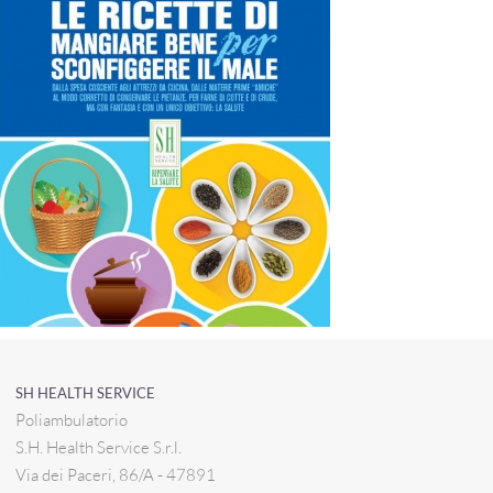
SH HEALTH SERVICE
Poliambulatorio
S.H. Health Service S.r.l.
Via dei Paceri, 86/A - 47891