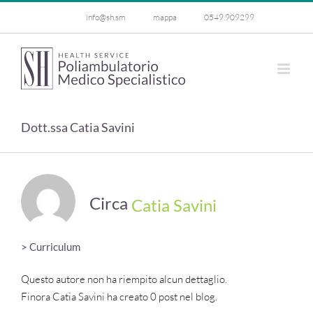
Salta
info@sh.sm
mappa
0549.909299
al
contenuto
Dott.ssa Catia Savini
Circa
Catia Savini
Questo autore non ha riempito alcun dettaglio.
Finora Catia Savini ha creato 0 post nel blog.