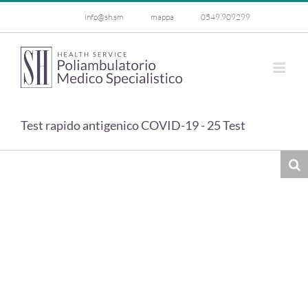
Salta
info@sh.sm
mappa
0549.909299
al
contenuto
Test rapido antigenico COVID-19 - 25 Test