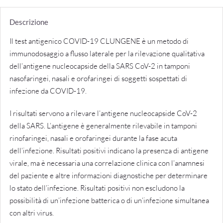
faringeo
-
Descrizione
25
Il test antigenico COVID-19 CLUNGENE è un metodo di
Test
immunodosaggio a flusso laterale per la rilevazione qualitativa
quantità
dell’antigene nucleocapside della SARS CoV-2 in tamponi
nasofaringei, nasali e orofaringei di soggetti sospettati di
infezione da COVID-19.
I risultati servono a rilevare l’antigene nucleocapside CoV-2
della SARS. L’antigene è generalmente rilevabile in tamponi
rinofaringei, nasali e orofaringei durante la fase acuta
dell’infezione. Risultati positivi indicano la presenza di antigene
virale, ma è necessaria una correlazione clinica con l’anamnesi
del paziente e altre informazioni diagnostiche per determinare
lo stato dell’infezione. Risultati positivi non escludono la
possibilità di un’infezione batterica o di un’infezione simultanea
con altri virus.