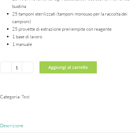
bustina
25 tamponi sterilizzati (tamponi monouso per la raccolta dei
campioni)
25 provette di estrazione preriempite con reagente
1 base di lavoro
1 manuale
Aggiungi al carrello
Test
rapido
antigenico
COVID-
Categoria:
Test
19
CLUNGENE
su
tampone
Descrizione
rino-