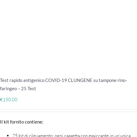
Test rapido antigenico COVID-19 CLUNGENE su tampone rino-
faringeo – 25 Test
€
150,00
Il kit fornito contiene:
25 kit di rilevamento: ogni cassetta con essiccante in un’unica