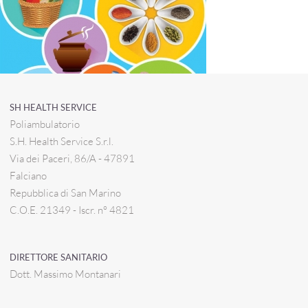
SH HEALTH SERVICE
Poliambulatorio
S.H. Health Service S.r.l.
Via dei Paceri, 86/A - 47891
Falciano
Repubblica di San Marino
C.O.E. 21349 - Iscr. n° 4821
DIRETTORE SANITARIO
Dott. Massimo Montanari