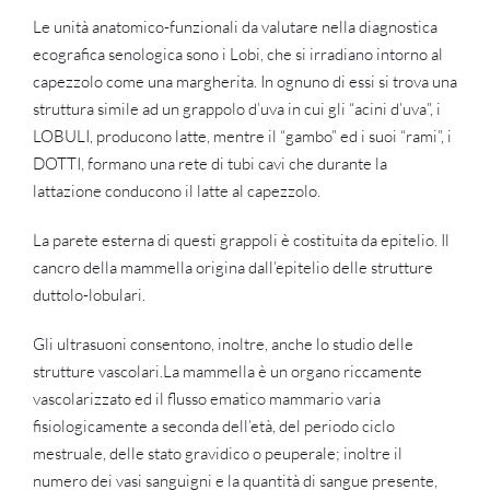
Le unità anatomico-funzionali da valutare nella diagnostica
ecografica senologica sono i Lobi, che si irradiano intorno al
capezzolo come una margherita. In ognuno di essi si trova una
struttura simile ad un grappolo d’uva in cui gli “acini d’uva”, i
LOBULI, producono latte, mentre il “gambo” ed i suoi “rami”, i
DOTTI, formano una rete di tubi cavi che durante la
lattazione conducono il latte al capezzolo.
La parete esterna di questi grappoli è costituita da epitelio. Il
cancro della mammella origina dall’epitelio delle strutture
duttolo-lobulari.
Gli ultrasuoni consentono, inoltre, anche lo studio delle
strutture vascolari.La mammella è un organo riccamente
vascolarizzato ed il flusso ematico mammario varia
fisiologicamente a seconda dell’età, del periodo ciclo
mestruale, delle stato gravidico o peuperale; inoltre il
numero dei vasi sanguigni e la quantità di sangue presente,