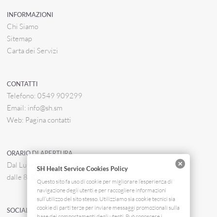
INFORMAZIONI
Chi Siamo
Sitemap
Carta dei Servizi
CONTATTI
Telefono:
0549 909299
Email:
info@sh.sm
Web:
Pagina contatti
ORARIO DI APERTURA
Dal Lunedì al Sabato
SH Healt Service Cookies Policy
dalle 8.30 alle 19.30
Questo sito fa uso di cookie per migliorare l’esperienza di
navigazione degli utenti e per raccogliere informazioni
sull’utilizzo del sito stesso. Utilizziamo sia cookie tecnici sia
cookie di parti terze per inviare messaggi promozionali sulla
SOCIAL
base dei comportamenti degli utenti. Può conoscere i