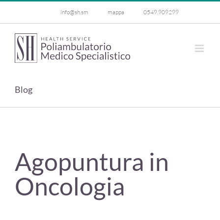
Salta
info@sh.sm
mappa
0549.909299
al
contenuto
Blog
Agopuntura in
Oncologia