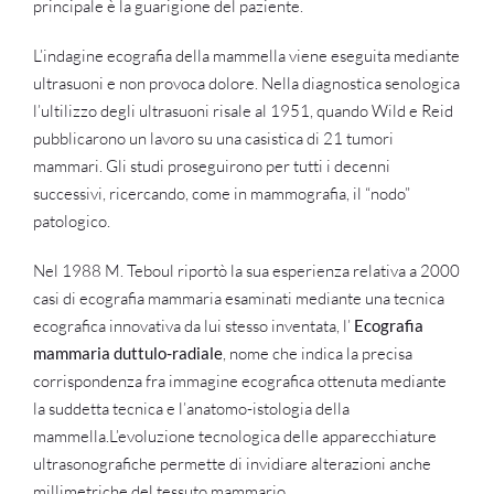
principale è la guarigione del paziente.
L’indagine ecografia della mammella viene eseguita mediante
ultrasuoni e non provoca dolore. Nella diagnostica senologica
l’ultilizzo degli ultrasuoni risale al 1951, quando Wild e Reid
pubblicarono un lavoro su una casistica di 21 tumori
mammari. Gli studi proseguirono per tutti i decenni
successivi, ricercando, come in mammografia, il “nodo”
patologico.
Nel 1988 M. Teboul riportò la sua esperienza relativa a 2000
casi di ecografia mammaria esaminati mediante una tecnica
ecografica innovativa da lui stesso inventata, l’
Ecografia
mammaria duttulo-radiale
, nome che indica la precisa
corrispondenza fra immagine ecografica ottenuta mediante
la suddetta tecnica e l’anatomo-istologia della
mammella.L’evoluzione tecnologica delle apparecchiature
ultrasonografiche permette di invidiare alterazioni anche
millimetriche del tessuto mammario.